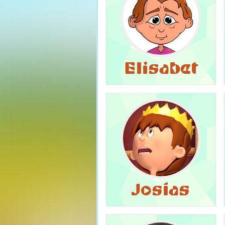
Elisabet
Josías