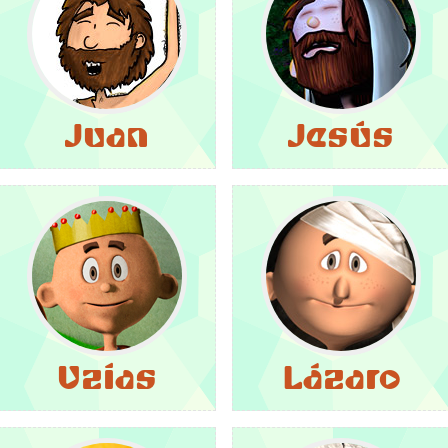
Juan
Jesús
Uzías
Lázaro