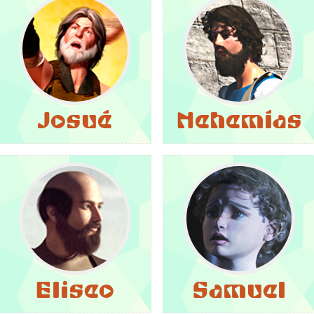
Josué
Nehemías
Eliseo
Samuel