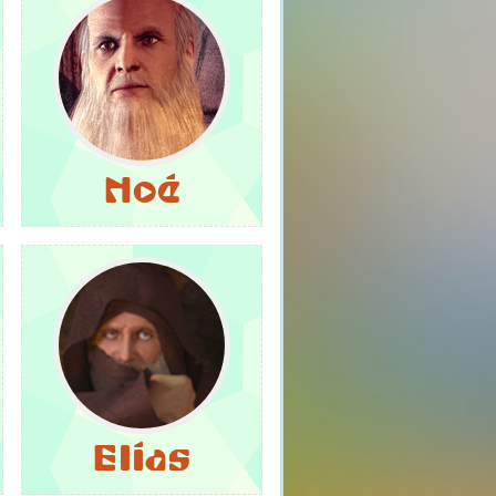
Noé
Elías