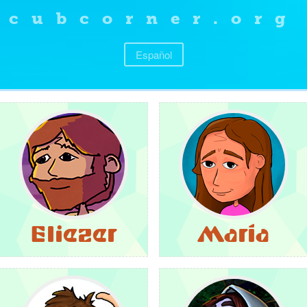
cubcorner.org
Español
Eliezer
María