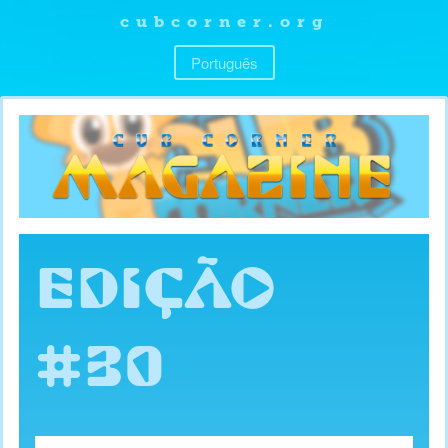
cubcorner.org
Português
EDIÇÃO
#30