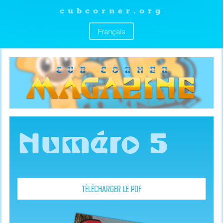
cubcorner.org
Français
Numéro 5
TÉLÉCHARGER LE PDF