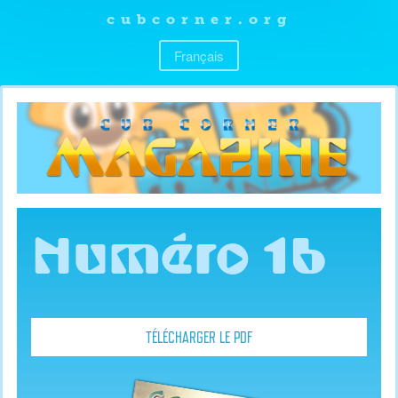
cubcorner.org
Français
Numéro 16
TÉLÉCHARGER LE PDF