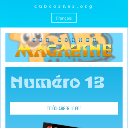
cubcorner.org
Français
Numéro 13
TÉLÉCHARGER LE PDF