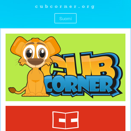
cubcorner.org
Suomi