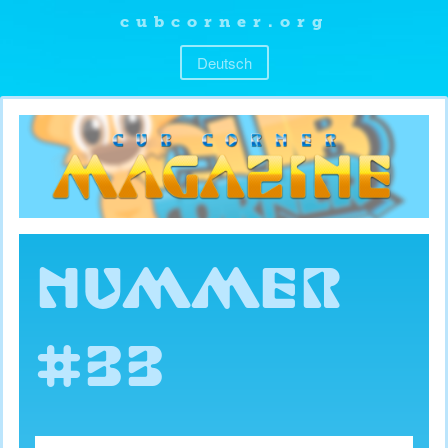
cubcorner.org
Deutsch
NUMMER
#33